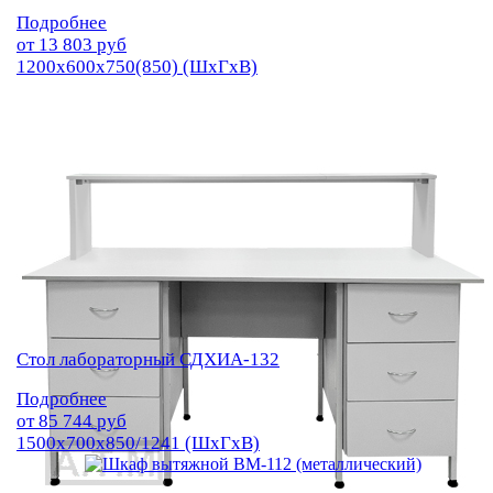
Подробнее
от
13 803
руб
1200х600х750(850) (ШхГхВ)
Стол лабораторный СДХИА-132
Подробнее
от
85 744
руб
1500х700х850/1241 (ШхГхВ)