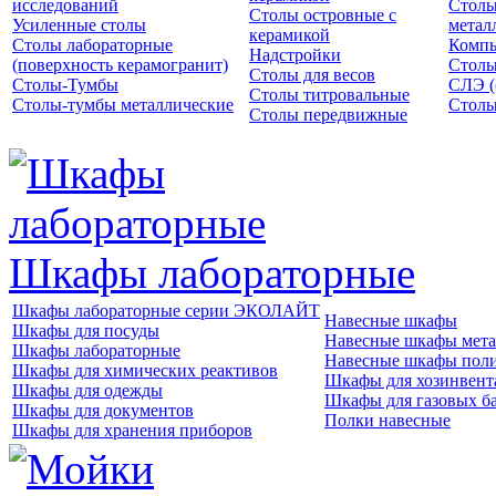
исследований
Столы
Столы островные с
Усиленные столы
метал
керамикой
Столы лабораторные
Компь
Надстройки
(поверхность керамогранит)
Столы
Столы для весов
Столы-Тумбы
СЛЭ (
Столы титровальные
Столы-тумбы металлические
Столы
Столы передвижные
Шкафы лабораторные
Шкафы лабораторные серии ЭКОЛАЙТ
Навесные шкафы
Шкафы для посуды
Навесные шкафы мета
Шкафы лабораторные
Навесные шкафы пол
Шкафы для химических реактивов
Шкафы для хозинвент
Шкафы для одежды
Шкафы для газовых б
Шкафы для документов
Полки навесные
Шкафы для хранения приборов