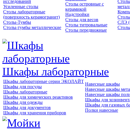
исследований
Столы
Столы островные с
Усиленные столы
метал
керамикой
Столы лабораторные
Компь
Надстройки
(поверхность керамогранит)
Столы
Столы для весов
Столы-Тумбы
СЛЭ (
Столы титровальные
Столы-тумбы металлические
Столы
Столы передвижные
Шкафы лабораторные
Шкафы лабораторные серии ЭКОЛАЙТ
Навесные шкафы
Шкафы для посуды
Навесные шкафы мета
Шкафы лабораторные
Навесные шкафы пол
Шкафы для химических реактивов
Шкафы для хозинвент
Шкафы для одежды
Шкафы для газовых б
Шкафы для документов
Полки навесные
Шкафы для хранения приборов