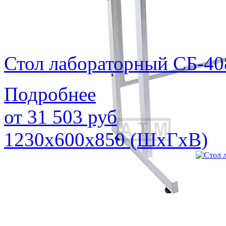
Стол лабораторный СБ-40
Подробнее
от
31 503
руб
1230х600х850 (ШхГхВ)