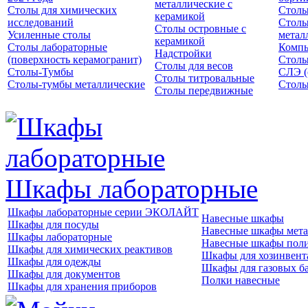
металлические с
Столы для химических
Столы
керамикой
исследований
Столы
Столы островные с
Усиленные столы
метал
керамикой
Столы лабораторные
Компь
Надстройки
(поверхность керамогранит)
Столы
Столы для весов
Столы-Тумбы
СЛЭ (
Столы титровальные
Столы-тумбы металлические
Столы
Столы передвижные
Шкафы лабораторные
Шкафы лабораторные серии ЭКОЛАЙТ
Навесные шкафы
Шкафы для посуды
Навесные шкафы мета
Шкафы лабораторные
Навесные шкафы пол
Шкафы для химических реактивов
Шкафы для хозинвент
Шкафы для одежды
Шкафы для газовых б
Шкафы для документов
Полки навесные
Шкафы для хранения приборов