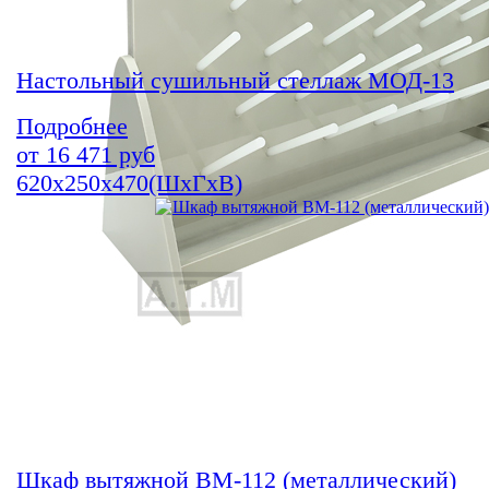
Настольный сушильный стеллаж МОД-13
Подробнее
от
16 471
руб
620х250х470(ШхГхВ)
Шкаф вытяжной ВМ-112 (металлический)