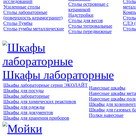
исследований
Столы
Столы островные с
Усиленные столы
метал
керамикой
Столы лабораторные
Компь
Надстройки
(поверхность керамогранит)
Столы
Столы для весов
Столы-Тумбы
СЛЭ (
Столы титровальные
Столы-тумбы металлические
Столы
Столы передвижные
Шкафы лабораторные
Шкафы лабораторные серии ЭКОЛАЙТ
Навесные шкафы
Шкафы для посуды
Навесные шкафы мета
Шкафы лабораторные
Навесные шкафы пол
Шкафы для химических реактивов
Шкафы для хозинвент
Шкафы для одежды
Шкафы для газовых б
Шкафы для документов
Полки навесные
Шкафы для хранения приборов