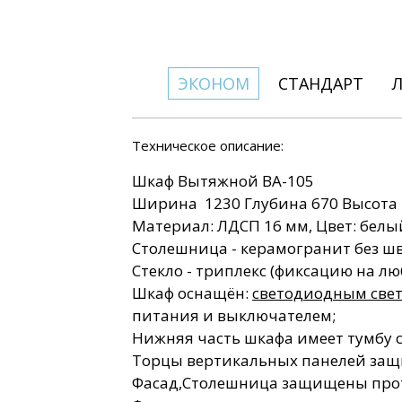
Шкафы вытяжные на 900
Шкафы вытяжные
керамогранит)
Ш
настольные
Шкафы вытяжные с
Столы-Тумбы
металлические
противовесом
Столы-тумбы
Шкафы вытяжные для
металлические
ЭКОНОМ
СТАНДАРТ
муфельных печей
Техническое описание:
Шкаф Вытяжной ВА-105
Ширина 1230 Глубина 670 Высота 2
Материал: ЛДСП 16 мм, Цвет: белы
Столешница - керамогранит без шв
Стекло - триплекс (фиксацию на лю
Шкаф оснащён:
светодиодным све
питания и выключателем;
Нижняя часть шкафа имеет тумбу 
Торцы вертикальных панелей за
Фасад,Столешница защищены про