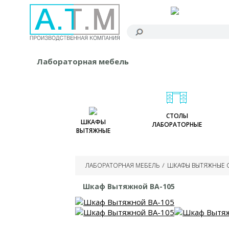
ГЛАВНАЯ
Лабораторная мебель
СТОЛЫ
ШКАФЫ
ЛАБОРАТОРНЫЕ
ВЫТЯЖНЫЕ
Столы лабораторные
Шкафы вытяжные
Шкафы вытяжные на
Столы лабораторные
1800
Шкафы вытяжные
модели 2024 года
ЛАБОРАТОРНАЯ МЕБЕЛЬ
ШКАФЫ ВЫТЯЖНЫЕ 
химостойкие
Шкафы вытяжные
Столы для химических
демонстрационные
Шкафы вытяжные на
Шкаф Вытяжной ВА-105
исследований
1500
Зонты вытяжные
Усиленные столы
Шкафы вытяжные
Шкафы вытяжные
Столы лабораторные
металлические
настольные
(поверхность