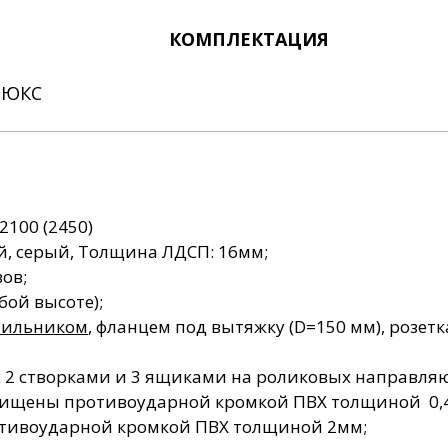
Столы лабораторные
Шкафы для газовых
Столы для весов
кафы для документов
Мойки с сушкой
нержавеющей ста
серии СЛЭ (островные)
Столы для
баллонов
КОМПЛЕКТАЦИЯ
Столы титровальные
исследов
Шкафы для хранения
Сушильные стеллажи
Столы пристенные
Полки навесные
приборов
Столы передвижные
Столы д
микроскопир
ЛЮКС
100 (2450)
й, серый, Толщина ЛДСП: 16мм;
ов;
бой высоте);
тильником
, фланцем под вытяжку (D=150 мм), розет
с 2 створками и 3 ящиками на роликовых направля
щищены противоударной кромкой ПВХ толщиной 0,
тивоударной кромкой ПВХ толщиной 2мм;