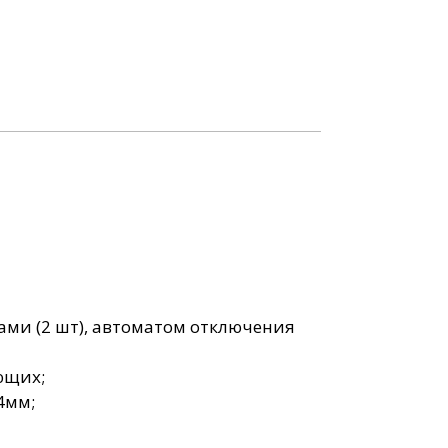
торцевые
ли
 физ.
Столы
аний
демонстрационные
ля
ования
ками (2 шт), автоматом отключения
ющих;
4мм;