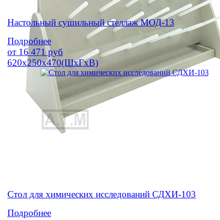
Настольный сушильный стеллаж МОД-13
Подробнее
от
16 471
руб
620х250х470(ШхГхВ)
Стол для химических исследований СДХИ-103
Подробнее