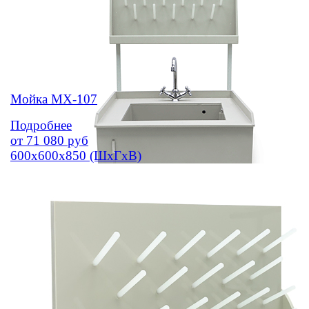
Мойка МХ-107
Подробнее
от
71 080
руб
600х600х850 (ШхГхВ)