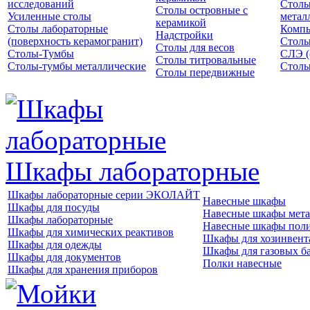
исследований
Столы
Столы островные с
Усиленные столы
метал
керамикой
Столы лабораторные
Компь
Надстройки
(поверхность керамогранит)
Столы
Столы для весов
Столы-Тумбы
СЛЭ (
Столы титровальные
Столы-тумбы металлические
Столы
Столы передвижные
Шкафы лабораторные
Шкафы лабораторные серии ЭКОЛАЙТ
Навесные шкафы
Шкафы для посуды
Навесные шкафы мета
Шкафы лабораторные
Навесные шкафы пол
Шкафы для химических реактивов
Шкафы для хозинвент
Шкафы для одежды
Шкафы для газовых б
Шкафы для документов
Полки навесные
Шкафы для хранения приборов