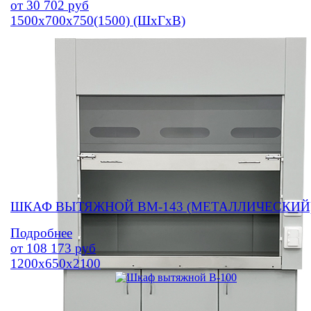
от
30 702
руб
1500х700х750(1500) (ШхГхВ)
ШКАФ ВЫТЯЖНОЙ ВМ-143 (МЕТАЛЛИЧЕСКИЙ
Подробнее
от
108 173
руб
1200х650х2100