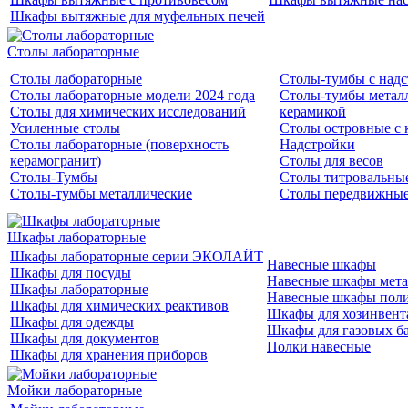
Шкафы вытяжные для муфельных печей
Столы лабораторные
Столы лабораторные
Столы-тумбы с над
Столы лабораторные модели 2024 года
Столы-тумбы металл
Столы для химических исследований
керамикой
Усиленные столы
Столы островные с 
Столы лабораторные (поверхность
Надстройки
керамогранит)
Столы для весов
Столы-Тумбы
Столы титровальны
Столы-тумбы металлические
Столы передвижны
Шкафы лабораторные
Шкафы лабораторные серии ЭКОЛАЙТ
Навесные шкафы
Шкафы для посуды
Навесные шкафы мета
Шкафы лабораторные
Навесные шкафы пол
Шкафы для химических реактивов
Шкафы для хозинвент
Шкафы для одежды
Шкафы для газовых б
Шкафы для документов
Полки навесные
Шкафы для хранения приборов
Мойки лабораторные