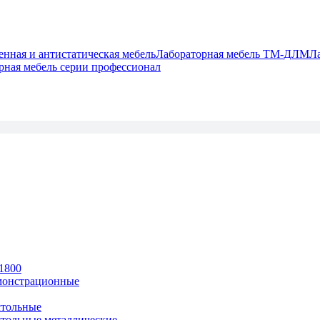
ная и антистатическая мебель
Лабораторная мебель ТМ-ДЛМ
Л
рная мебель серии профессионал
1800
монстрационные
тольные
тольные металлические