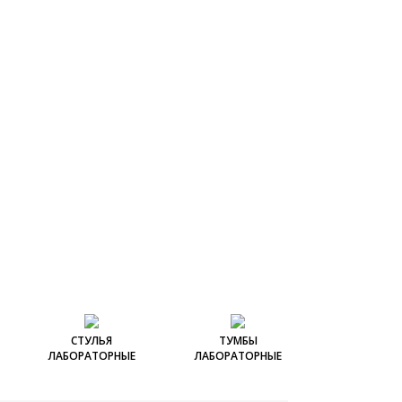
СТУЛЬЯ
ТУМБЫ
ЛАБОРАТОРНЫЕ
ЛАБОРАТОРНЫЕ
рные
енные с
Стулья лабораторные
Столы лабораторные с
Тумбы подкатные