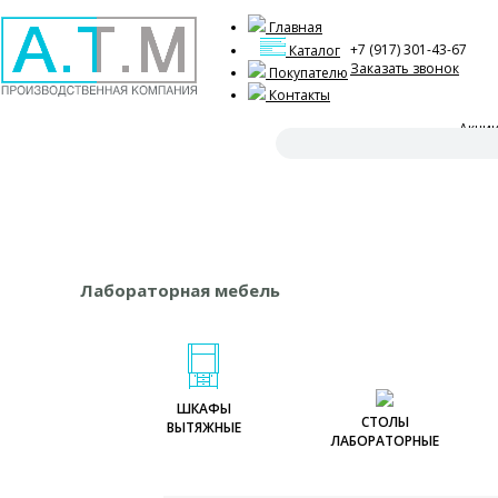
Главная
+7 (917) 301-43-67
Каталог
Заказать звонок
Покупателю
Контакты
Акци
Оформ
Лабораторная мебель
ШКАФЫ
СТОЛЫ
ВЫТЯЖНЫЕ
ЛАБОРАТОРНЫЕ
Шкафы вытяжные
Шкафы вытяжные на
Столы лабораторные
1800
Шкафы вытяжные