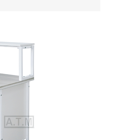
й
нержавейкой
ные
Тумбы стационарные
аторные
Столы лабораторные
нние
Тумбы металлические
щика
МЕТАЛЛИЧЕСКИЕ
рные
Тумбы лабораторные
вные с
Столы для
й
хим.исследований
МЕТАЛЛИЧЕСКИЕ
рсальные
Столы угловые и
амикой
торцевые
ли
 физ.
Столы
аний
демонстрационные
ля
рования