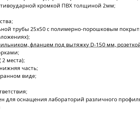
тивоударной кромкой ПВХ толщиной 2мм;
ства;
ьной трубы 25х50 с полимерно-порошковым покрыт
оложениях);
ильником, фланцем под вытяжку D-150 мм, розетко
орками;
2 места);
нижняя часть;
бранном виде;
тветствия;
н для оснащения лабораторий различного профиля
м