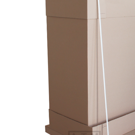
Ш
керамогранит)
настольные
Шкафы вытяжные с
металлические
противовесом
Столы-Тумбы
Шкафы вытяжные для
Столы-тумбы
муфельных печей
металлические