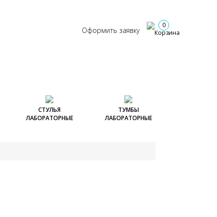
+7 (917) 301-43-67
ОНТАКТЫ
Заказать звонок
0
Оформить заявку
СТУЛЬЯ
ТУМБЫ
ЛАБОРАТОРНЫЕ
ЛАБОРАТОРНЫЕ
рные
енные с
Стулья лабораторные
Столы лабораторные с
Тумбы подкатные
й
нержавейкой
ные
Тумбы стационарные
аторные
Столы лабораторные
нние
Тумбы металлические
щика
МЕТАЛЛИЧЕСКИЕ
рные
Тумбы лабораторные
вные с
Столы для
й
хим.исследований
МЕТАЛЛИЧЕСКИЕ
рсальные
Столы угловые и
амикой