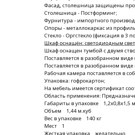
Фасад, столешница защищены про
Столешница - Постформинг;
Фурнитура - импортного производ
Опоры - металлокаркас из профил
Стекло - Оргстекло (фиксация в 3 п
Шкаф оснащён: светодиодным свет
Шкаф оснащен тумбой с двумя ств
Поставляется в разобранном виде ( 
Поставляется в разобранном виде 
Рабочая камера поставляется в со
Упаковка: гофрокартон;
На мебель имеется сертификат соо
Область применения: Предназначе
Габариты в упаковке 1,2х0,8х1,5 
Объем 1,44 м.куб
Вес в упаковке 140 кг
Мест 1
Жесткая упаковка желательно