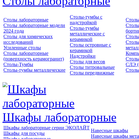
Столы лабораторные
Столы-тумбы с
Столы лабораторные
Столы
надстройкой
Столы лабораторные модели
Столы
Столы-тумбы
2024 года
борти
металлические с
Столы для химических
Столы
керамикой
исследований
Столы
Столы островные с
Усиленные столы
метал
керамикой
Столы лабораторные
Компь
Надстройки
(поверхность керамогранит)
Столы
Столы для весов
Столы-Тумбы
СЛЭ (
Столы титровальные
Столы-тумбы металлические
Столы
Столы передвижные
Шкафы лабораторные
Шкафы лабораторные серии ЭКОЛАЙТ
Навесные шкафы
Шкафы для посуды
Навесные шкафы мета
Шкафы лабораторные