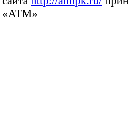
сайта
http://atmpk.ru/
прин
«АТМ»