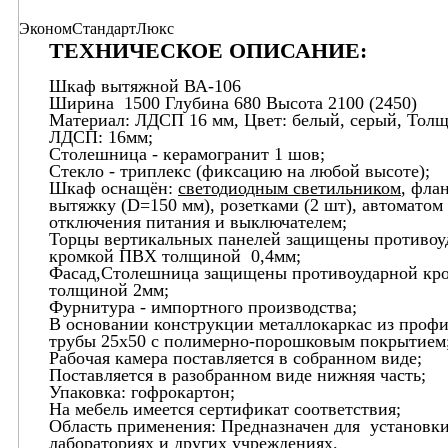
Эконом
Стандарт
Люкс
ТЕХНИЧЕСКОЕ ОПИСАНИЕ:
Шкаф вытяжной ВА-106
Ширина 1500 Глубина 680 Высота 2100 (2450)
Материал: ЛДСП 16 мм, Цвет: белый, серый, Тол
ЛДСП: 16мм;
Столешница - керамогранит 1 шов;
Стекло - триплекс (фиксацию на любой высоте);
Шкаф оснащён:
светодиодным светильником
, фла
вытяжку (D=150 мм), розетками (2 шт), автоматом
отключения питания и выключателем;
Торцы вертикальных панелей защищены противоу
кромкой ПВХ толщиной 0,4мм;
Фасад,Столешница защищены противоударной кр
толщиной 2мм;
Фурнитура - импортного производства;
В основании конструкции металлокаркас из проф
трубы 25х50 с полимерно-порошковым покрытием
Рабочая камера поставляется в собранном виде;
Поставляется в разобранном виде нижняя часть;
Упаковка: гофрокартон;
На мебель имеется сертификат соответствия;
Область применения: Предназначен для установки
лабораториях и других учреждениях.