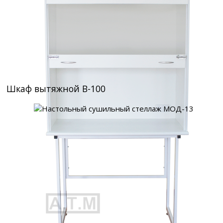
Шкаф вытяжной В-100