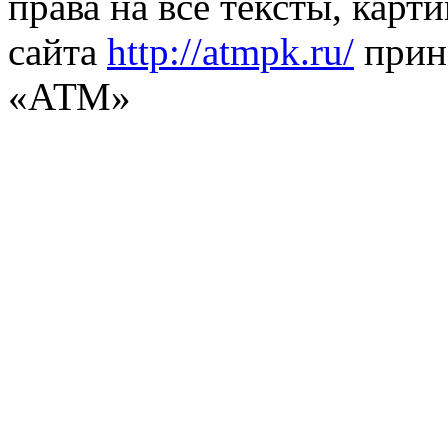
права на все тексты, карт
сайта
http://atmpk.ru/
прин
«АТМ»
Стол для химических исследований СДХИ-103
Подробнее
от
30 702
руб
1500х700х750(1500) (ШхГхВ)