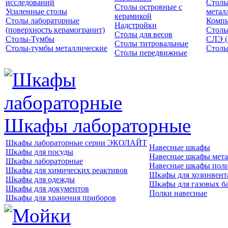
исследований
Столы
Столы островные с
Усиленные столы
метал
керамикой
Столы лабораторные
Компь
Надстройки
(поверхность керамогранит)
Столы
Столы для весов
Столы-Тумбы
СЛЭ (
Столы титровальные
Столы-тумбы металлические
Столы
Столы передвижные
Шкафы лабораторные
Шкафы лабораторные серии ЭКОЛАЙТ
Навесные шкафы
Шкафы для посуды
Навесные шкафы мета
Шкафы лабораторные
Навесные шкафы пол
Шкафы для химических реактивов
Шкафы для хозинвент
Шкафы для одежды
Шкафы для газовых б
Шкафы для документов
Полки навесные
Шкафы для хранения приборов