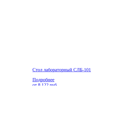
Стол лабораторный СЛБ-101
Подробнее
от
8 122
руб
1200х600х850(750) (ШхГхВ)