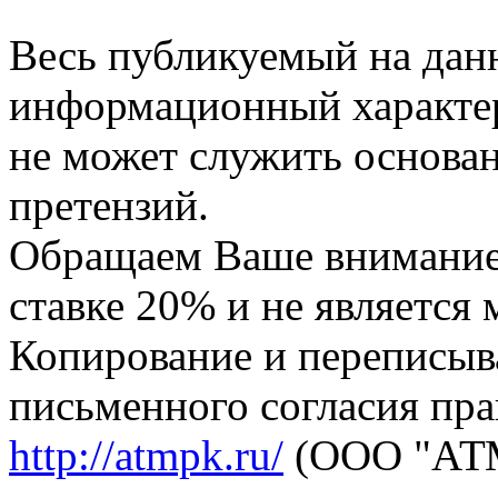
Стол усиленный С-505 (д=1600)
Весь публикуемый на данн
Подробнее
от
40 559
руб
1600х800/900х900 (ШхГхВ)
информационный характер,
не может служить основа
претензий.
Обращаем Ваше внимание,
ставке 20% и не является
Копирование и переписыв
Шкаф вытяжной ВМ-112 (металлический)
письменного согласия пра
Подробнее
http://atmpk.ru/
от
94 664
руб
(ООО "АТМ
1200х600х2100 (ШхГхВ)