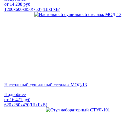
от
14 208
руб
1200х600х850(750) (ШхГхВ)
Настольный сушильный стеллаж МОД-13
Подробнее
от
16 471
руб
620х250х470(ШхГхВ)