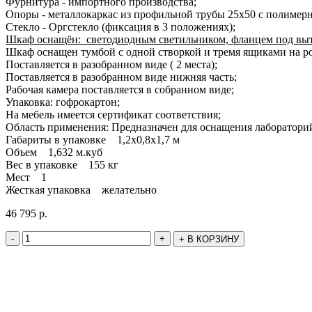
Фурнитура - импортного производства;
Опоры - металлокаркас из профильной трубы 25х50 с полиме
Стекло - Оргстекло (фиксация в 3 положениях);
Шкаф оснащён: светодиодным светильником, фланцем под выт
Шкаф оснащен тумбой с одной створкой и тремя ящиками на 
Поставляется в разобранном виде ( 2 места);
Поставляется в разобранном виде нижняя часть;
Рабочая камера поставляется в собранном виде;
Упаковка: гофрокартон;
На мебель имеется сертификат соответствия;
Область применения: Предназначен для оснащения лаборатори
Габариты в упаковке 1,2х0,8х1,7 м
Объем 1,632 м.куб
Вес в упаковке 155 кг
Мест 1
Жесткая упаковка желательно
46 795
р.
-
+
+
В КОРЗИНУ