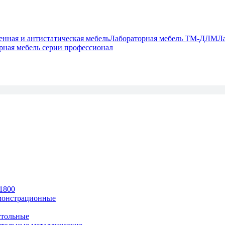
ная и антистатическая мебель
Лабораторная мебель ТМ-ДЛМ
Л
рная мебель серии профессионал
1800
монстрационные
тольные