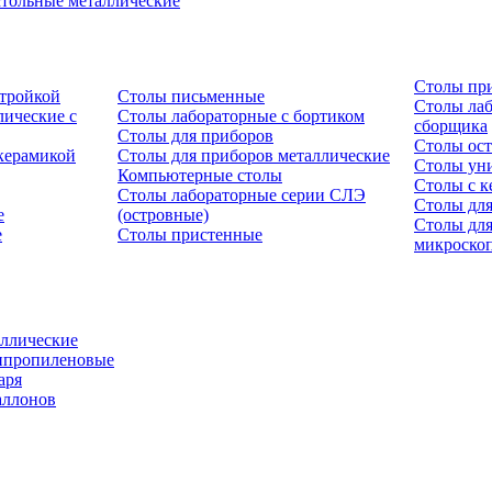
тольные металлические
Столы пр
стройкой
Столы письменные
Столы лаб
ические с
Столы лабораторные с бортиком
сборщика
Столы для приборов
Столы ост
керамикой
Столы для приборов металлические
Столы ун
Компьютерные столы
Столы с к
Столы лабораторные серии СЛЭ
Столы для
е
(островные)
Столы дл
е
Столы пристенные
микроско
ллические
ипропиленовые
аря
аллонов