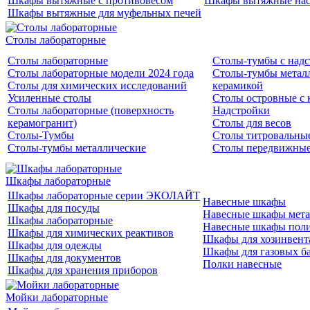
Шкафы вытяжные с противовесом
Шкафы вытяжные нас
Шкафы вытяжные для муфельных печей
Столы лабораторные
Столы лабораторные
Столы-тумбы с над
Столы лабораторные модели 2024 года
Столы-тумбы металл
Столы для химических исследований
керамикой
Усиленные столы
Столы островные с 
Столы лабораторные (поверхность
Надстройки
керамогранит)
Столы для весов
Столы-Тумбы
Столы титровальны
Столы-тумбы металлические
Столы передвижны
Шкафы лабораторные
Шкафы лабораторные серии ЭКОЛАЙТ
Навесные шкафы
Шкафы для посуды
Навесные шкафы мета
Шкафы лабораторные
Навесные шкафы пол
Шкафы для химических реактивов
Шкафы для хозинвент
Шкафы для одежды
Шкафы для газовых б
Шкафы для документов
Полки навесные
Шкафы для хранения приборов
Мойки лабораторные